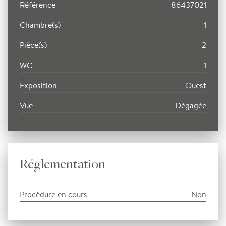
Référence
86437021
Chambre(s)
1
Pièce(s)
2
WC
1
Exposition
Ouest
Vue
Dégagée
Réglementation
Procédure en cours
Non