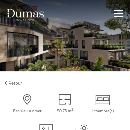
Retour
2
Beaulieu sur mer
50.75 m
1 chambre(s)