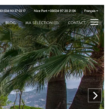
3 (0)4 93 27 02 17
Nice Port +33(0)4 97 20 21 06
Français
BLOG
MA SÉLÉCTION
(0)
CONTACT