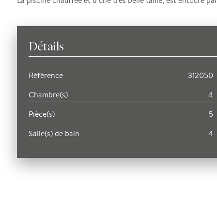
La piscine chauffée et d’une très belle taille, est entouré pa
Détails
Référence
312050
Chambre(s)
4
Pièce(s)
5
Salle(s) de bain
4