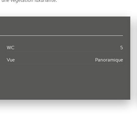
r une végétation luxuriante.
WC
5
Vue
Panoramique