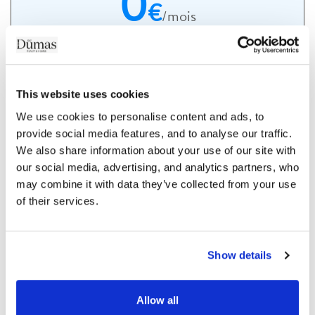
0
€
/mois
0€
Coût du crédit :
0€
dont
d'assurance
This website uses cookies
We use cookies to personalise content and ads, to 
En savoir plus
provide social media features, and to analyse our traffic. 
We also share information about your use of our site with 
our social media, advertising, and analytics partners, who 
may combine it with data they’ve collected from your use 
of their services.
Show details
Les biens similaires
Allow all