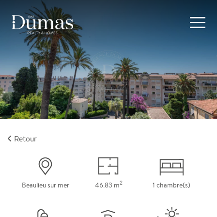
Retour
2
Beaulieu sur mer
46.83 m
1 chambre(s)