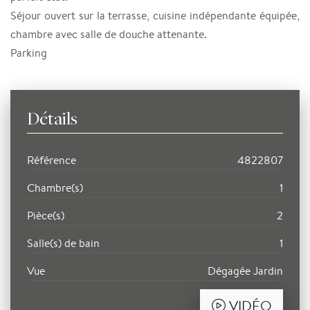
Séjour ouvert sur la terrasse, cuisine indépendante équipée,
chambre avec salle de douche attenante.
Parking
Détails
Référence
4822807
Chambre(s)
1
Pièce(s)
2
Salle(s) de bain
1
Vue
Dégagée Jardin
VIDÉO