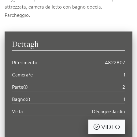
attrezzata, camera da letto con bagno doccia.
Parcheggio.
Dettagli
Riferimento
4822807
Camera/e
1
Parte(i)
2
Bagno(i)
1
Vista
Dégagée Jardin
VIDEO