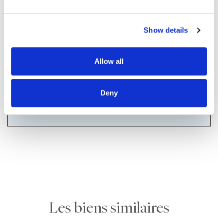
/mois
Coût du crédit :
Show details
dont
d'assurance
Allow all
Per saperne di più
Deny
Les biens similaires