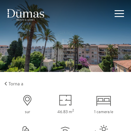
Torna a
2
sur
46.83 m
1 camera/e