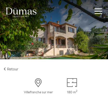
Retour
2
Villefranche sur mer
180 m