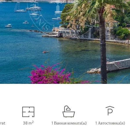
2
rat
38 m
1 Ванная комната(ы)
1 Автостоянка(и)