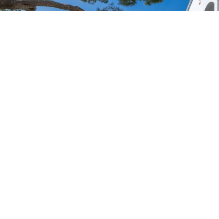
Èze
6 000 000 €
Исключительная недвижимость в Эз –
Панорамный вид на море в непосредственной
близости от Монако
2
186 m
• 4 комната(ы)
Èze
По запросу