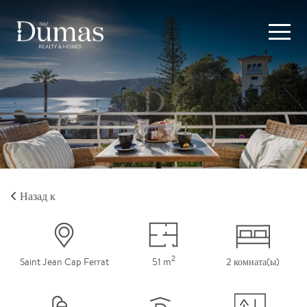
Назад к
2
Saint Jean Cap Ferrat
51 m
2 комната(ы)