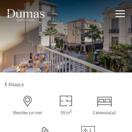
Назад к
2
Beaulieu sur mer
55 m
2 комната(ы)