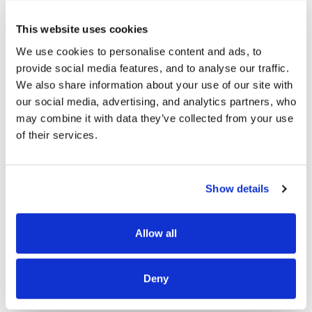
Votre mensualité sera de
This website uses cookies
We use cookies to personalise content and ads, to 
provide social media features, and to analyse our traffic. 
/mois
We also share information about your use of our site with 
our social media, advertising, and analytics partners, who 
Coût du crédit :
may combine it with data they’ve collected from your use 
dont
d'assurance
of their services.
Show details
Узнать больше
Allow all
Deny