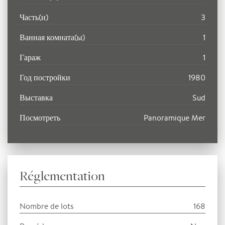
Часть(и)
3
Ванная комната(ы)
1
Гараж
1
Год постройки
1980
Выставка
Sud
Посмотреть
Panoramique Mer
Réglementation
Nombre de lots
168