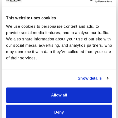
This website uses cookies
VILLEFRANCHE SUR MER
We use cookies to personalise content and ads, to 
По запросу
provide social media features, and to analyse our traffic. 
We also share information about your use of our site with 
our social media, advertising, and analytics partners, who 
may combine it with data they’ve collected from your use 
of their services.
Мы регулярно обновляем наш выбор недвижимости для
Show details
продажи.
Вы хотите получать уведомления о наших новых
Allow all
предложениях по электронной почте, пожалуйста, введите
критерии поиска
Deny