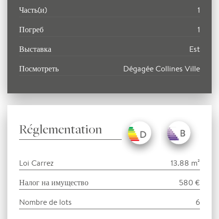
Часть(и)
1
Погреб
1
Выставка
Est
Посмотреть
Dégagée Collines Ville
Réglementation
Loi Carrez
13.88 m²
Налог на имущество
580 €
Nombre de lots
6