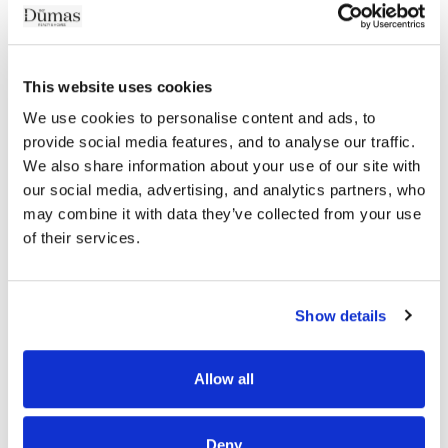
This website uses cookies
We use cookies to personalise content and ads, to 
Votre mensualité sera de
provide social media features, and to analyse our traffic. 
We also share information about your use of our site with 
our social media, advertising, and analytics partners, who 
/mois
may combine it with data they’ve collected from your use 
of their services.
Coût du crédit :
dont
d'assurance
Show details
Узнать больше
Allow all
Deny