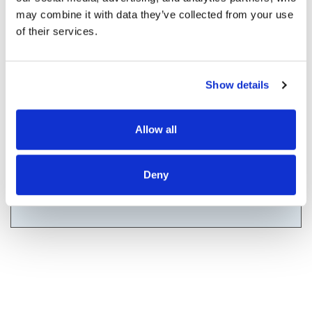
may combine it with data they’ve collected from your use 
of their services.
/mois
Coût du crédit :
Show details
dont
d'assurance
Allow all
More
Deny