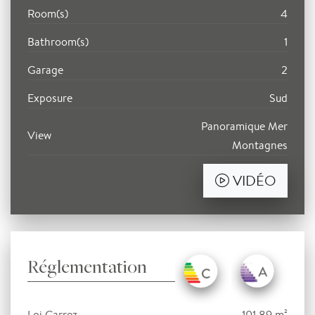
Room(s)
4
Bathroom(s)
1
Garage
2
Exposure
Sud
Panoramique Mer
View
Montagnes
VIDÉO
Réglementation
Loi Carrez
101.89 m²