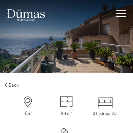
Back
2
Èze
101 m
3 bedroom(s)