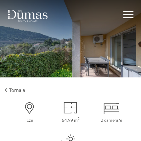
Torna a
2
Èze
64.99 m
2 camera/e