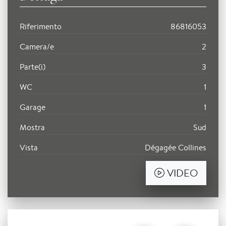
Riferimento
86816053
Camera/e
2
Parte(i)
3
WC
1
Garage
1
Mostra
Sud
Vista
Dégagée Collines
VIDEO