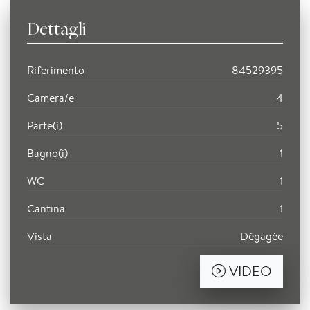
Dettagli
Riferimento
84529395
Camera/e
4
Parte(i)
5
Bagno(i)
1
WC
1
Cantina
1
Vista
Dégagée
VIDEO