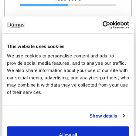
Durée de votre prêt
15 ans
This website uses cookies
Apport personnel
We use cookies to personalise content and ads, to 
138 000 €
provide social media features, and to analyse our traffic. 
We also share information about your use of our site with 
our social media, advertising, and analytics partners, who 
Taux d'intérêt avant négociation (%)
may combine it with data they’ve collected from your use 
of their services.
Taux d'assurance (%)
Show details
Allow all