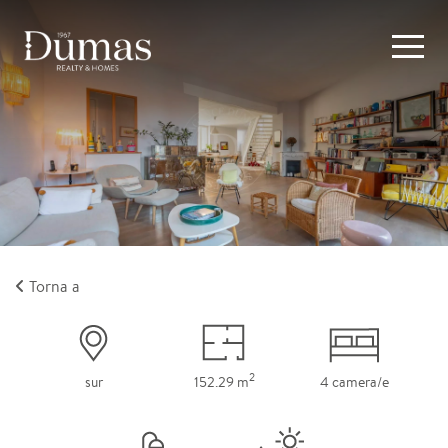
Torna a
2
sur
152.29 m
4 camera/e